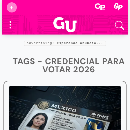
Suscribirse
+
Eventos
Supermamás
2025
Marcas de
confianza
2025
advertising:
Esperando anuncio...
Foro salud
2025
TAGS - CREDENCIAL PARA
VOTAR 2026