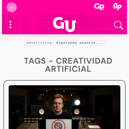
Suscribirse
+
Eventos
Supermamás
2025
Marcas de
confianza
2025
advertising:
Esperando anuncio...
Foro salud
2025
TAGS - CREATIVIDAD
ARTIFICIAL