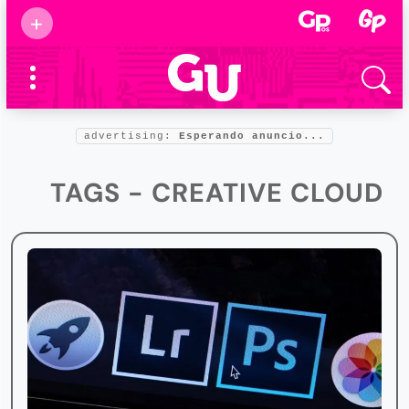
Suscribirse
+
Eventos
Supermamás
2025
Marcas de
confianza
2025
advertising:
Esperando anuncio...
Foro salud
2025
TAGS - CREATIVE CLOUD