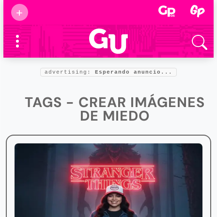
Suscribirse
+
Eventos
Supermamás
2025
Marcas de
confianza
2025
advertising:
Esperando anuncio...
Foro salud
2025
TAGS - CREAR IMÁGENES
DE MIEDO