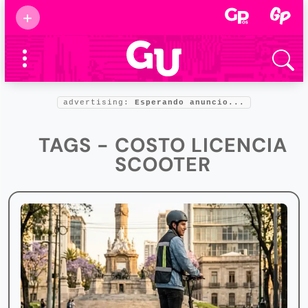
Suscribirse
+
Eventos
Supermamás
2025
Marcas de
confianza
2025
advertising:
Esperando anuncio...
Foro salud
2025
TAGS - COSTO LICENCIA
SCOOTER