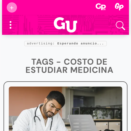
Suscribirse
+
Eventos
Supermamás
2025
Marcas de
confianza
2025
advertising:
Esperando anuncio...
Foro salud
2025
TAGS - COSTO DE
ESTUDIAR MEDICINA