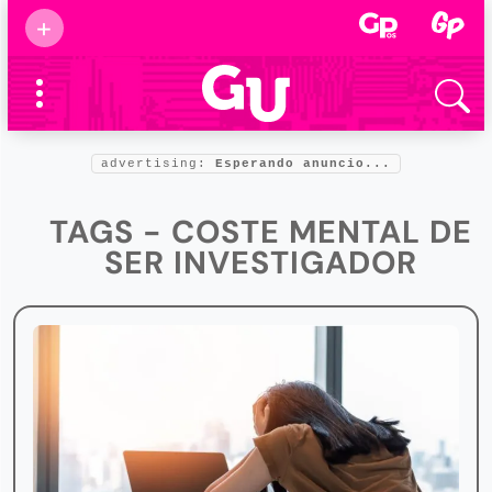
Suscribirse
+
Eventos
Supermamás
2025
Marcas de
confianza
2025
advertising:
Esperando anuncio...
Foro salud
2025
TAGS - COSTE MENTAL DE
SER INVESTIGADOR