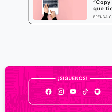
“Copy 
que ti
BRENDA C
¡SÍGUENOS!