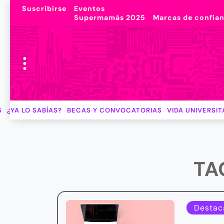
Suscribirse
Eventos
Supermamás 2025
Marcas de confia
S
¿YA LO SABÍAS?
BECAS Y CONVOCATORIAS
VIDA UNIVERSIT
TA
Destac