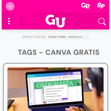
Suscribirse
+
Eventos
Supermamás
2025
Marcas de
confianza
2025
advertising:
Esperando anuncio...
Foro salud
2025
TAGS - CANVA GRATIS