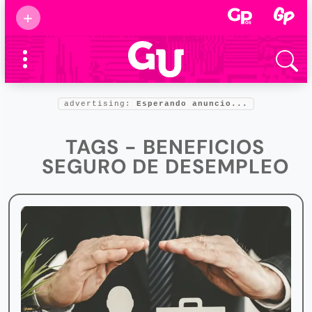
Suscribirse
+
Eventos
Supermamás
2025
Marcas de
confianza
2025
advertising:
Esperando anuncio...
Foro salud
2025
TAGS - BENEFICIOS
SEGURO DE DESEMPLEO