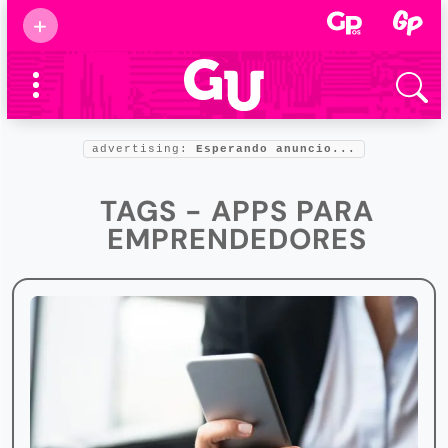
Suscribirse
+
Eventos
Supermamás
2025
Marcas de
confianza
2025
advertising:
Esperando anuncio...
Foro salud
2025
TAGS - APPS PARA
EMPRENDEDORES