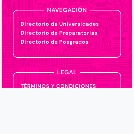
NAVEGACIÓN
Directorio de Universidades
Directorio de Preparatorias
Directorio de Posgrados
LEGAL
TÉRMINOS Y CONDICIONES
Política de Privacidad
Legal