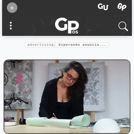
Suscribirse
+
Eventos
Supermamás
2025
Marcas de
confianza
2025
advertising:
Esperando anuncio...
Foro salud
2025