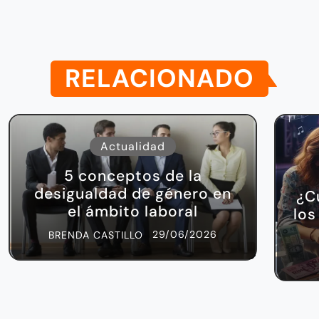
RELACIONADO
Actualidad
5 conceptos de la
desigualdad de género en
¿C
el ámbito laboral
los
29/06/2026
BRENDA CASTILLO