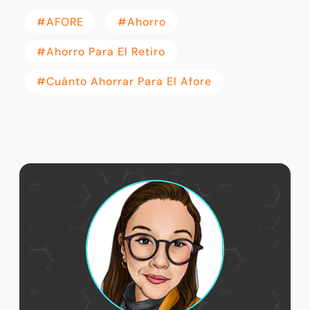
#AFORE
#ahorro
#Ahorro Para El Retiro
#Cuánto Ahorrar Para El Afore