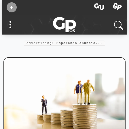
Suscribirse
+
Eventos
Supermamás
2025
Marcas de
confianza
2025
advertising:
Esperando anuncio...
Foro salud
2025