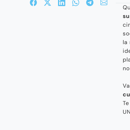
Qu
su
ci
so
la
id
pl
no
Va
cu
Te
UN