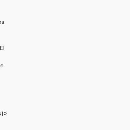
os
El
ce
ujo