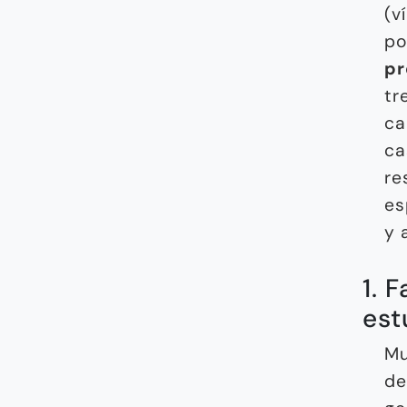
(v
po
pr
tr
ca
ca
re
es
y 
1. 
est
M
de