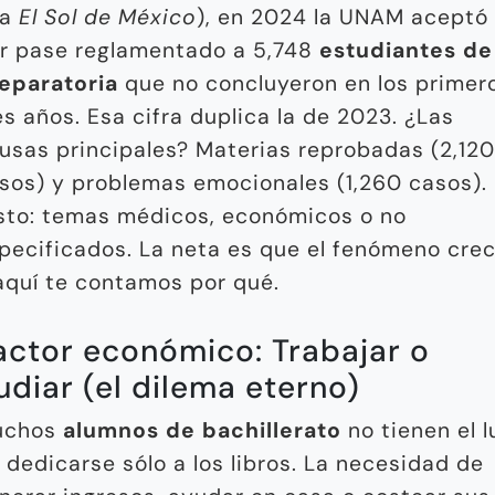
ía
El Sol de México
), en 2024 la UNAM aceptó
r pase reglamentado a 5,748
estudiantes de
eparatoria
que no concluyeron en los primer
es años. Esa cifra duplica la de 2023. ¿Las
usas principales? Materias reprobadas (2,120
sos) y problemas emocionales (1,260 casos). 
sto: temas médicos, económicos o no
pecificados. La neta es que el fenómeno cre
aquí te contamos por qué.
Factor económico: Trabajar o
udiar (el dilema eterno)
uchos
alumnos de bachillerato
no tienen el l
 dedicarse sólo a los libros. La necesidad de