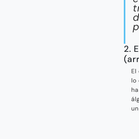
t
d
p
2. 
(ar
El
lo
ha
ál
un