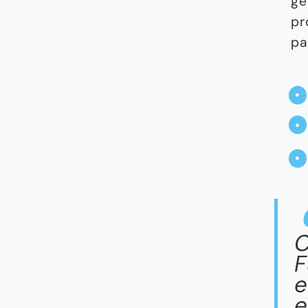
ge
pr
pa
C
F
e
e