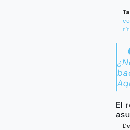
Ta
co
tí
¿N
ba
Aqu
El 
asu
De