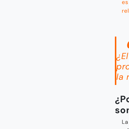
es
re
¿E
pr
la 
¿P
so
La