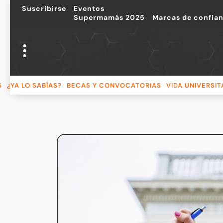
Suscribirse
Eventos
Supermamás 2025
Marcas de confia
S
¿YA LO SABÍAS?
BECAS Y CONVOCATORIAS
VIDA UNIVERSIT