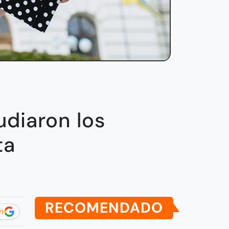
udiaron los
ta
RECOMENDADO
n