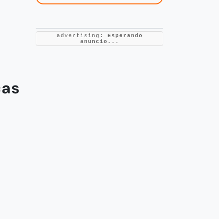
advertising:
Esperando
anuncio...
cas
,