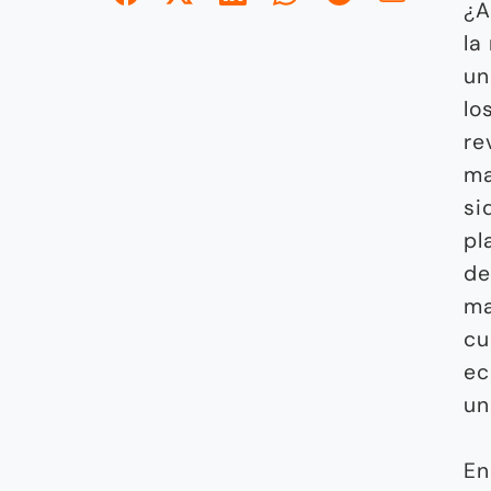
¿A
la
un
lo
re
ma
si
pl
d
ma
cu
ec
un
En