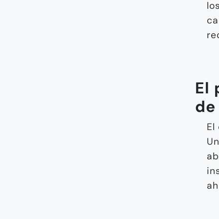
lo
ca
re
El 
de
El
Un
ab
in
ah