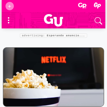
Suscribirse
+
Eventos
Supermamás
2025
Marcas de
confianza
2025
advertising:
Esperando anuncio...
Foro salud
2025