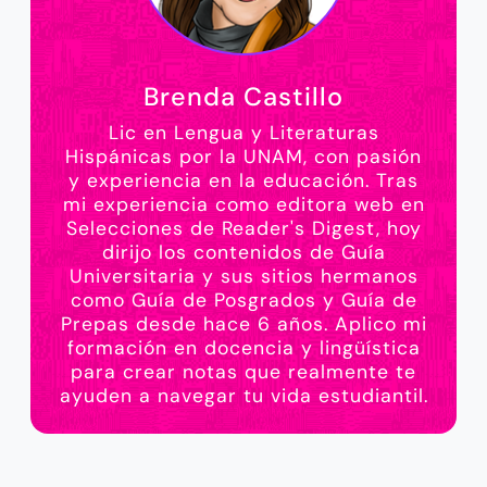
Brenda Castillo
Lic en Lengua y Literaturas
Hispánicas por la UNAM, con pasión
y experiencia en la educación. Tras
mi experiencia como editora web en
Selecciones de Reader's Digest, hoy
dirijo los contenidos de Guía
Universitaria y sus sitios hermanos
como Guía de Posgrados y Guía de
Prepas desde hace 6 años. Aplico mi
formación en docencia y lingüística
para crear notas que realmente te
ayuden a navegar tu vida estudiantil.