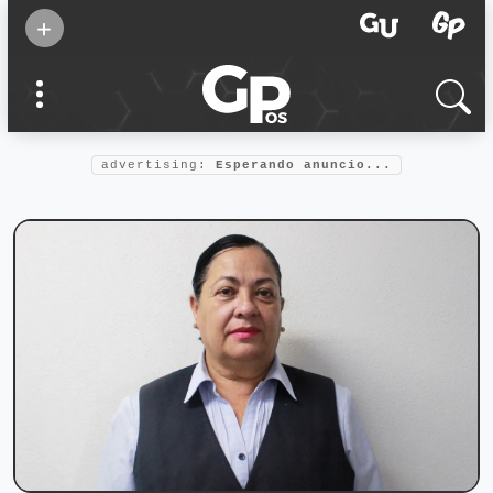
Suscribirse
+
Eventos
Supermamás
2025
Marcas de
confianza
2025
advertising:
Esperando anuncio...
Foro salud
2025