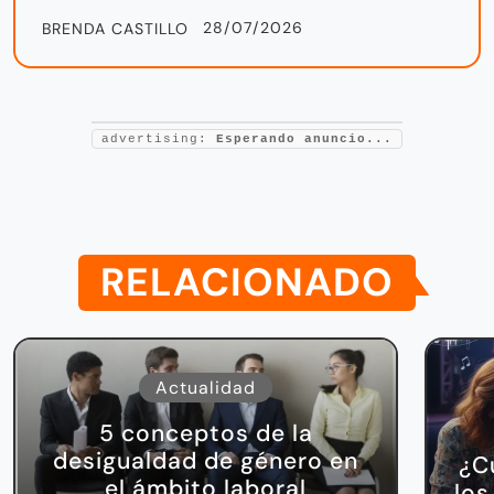
28/07/2026
BRENDA CASTILLO
advertising:
Esperando anuncio...
RELACIONADO
Actualidad
5 conceptos de la
desigualdad de género en
¿C
el ámbito laboral
los