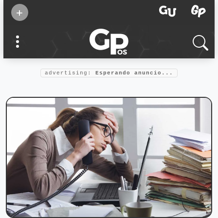
Suscribirse
+
Eventos
Supermamás
2025
Marcas de
confianza
2025
advertising:
Esperando anuncio...
Foro salud
2025