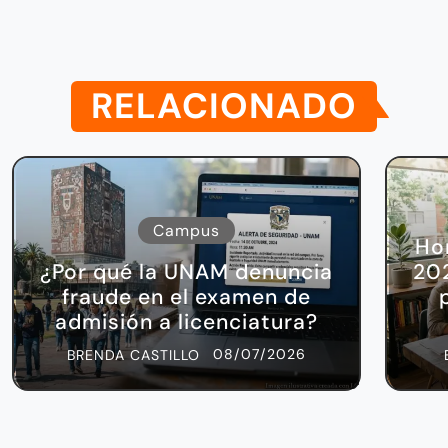
RELACIONADO
Campus
Ho
¿Por qué la UNAM denuncia
202
fraude en el examen de
admisión a licenciatura?
08/07/2026
BRENDA CASTILLO