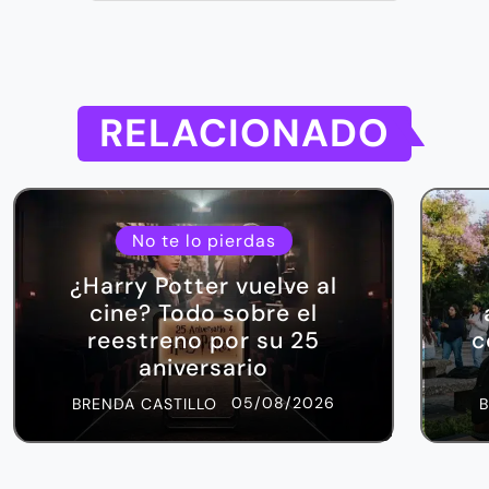
RELACIONADO
No te lo pierdas
¿Harry Potter vuelve al
cine? Todo sobre el
reestreno por su 25
c
aniversario
05/08/2026
BRENDA CASTILLO