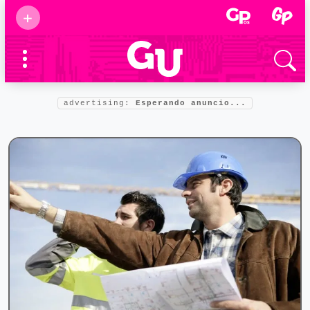
Suscribirse
+
Eventos
Supermamás
2025
Marcas de
confianza
2025
advertising:
Esperando anuncio...
Foro salud
2025