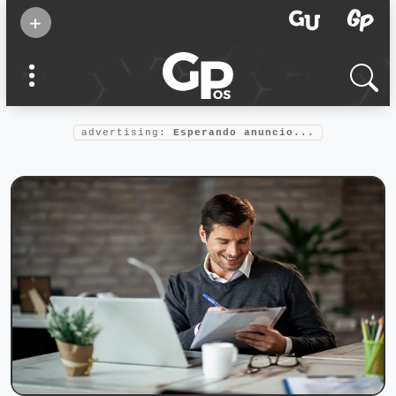
Suscribirse
+
Eventos
Supermamás
2025
Marcas de
confianza
2025
advertising:
Esperando anuncio...
Foro salud
2025