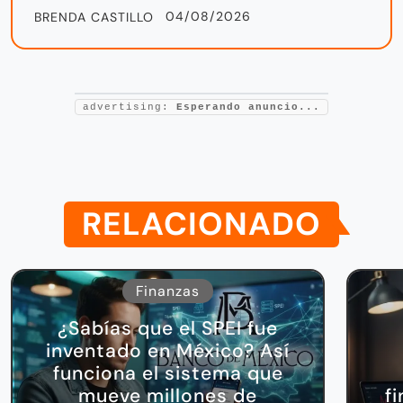
04/08/2026
BRENDA CASTILLO
advertising:
Esperando anuncio...
RELACIONADO
Finanzas
¿Sabías que el SPEI fue
inventado en México? Así
funciona el sistema que
mueve millones de
f