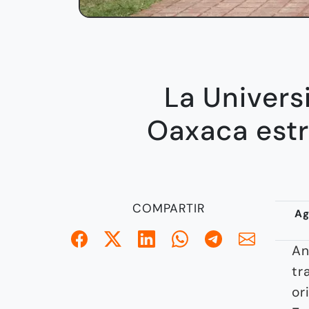
La Univers
Oaxaca estr
COMPARTIR
Ag
An
tr
or