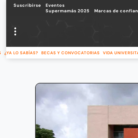
Suscribirse
Eventos
Supermamás 2025
Marcas de confia
S
¿YA LO SABÍAS?
BECAS Y CONVOCATORIAS
VIDA UNIVERSIT