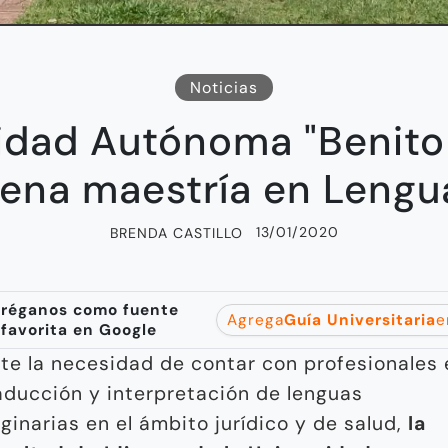
Noticias
idad Autónoma "Benito
ena maestría en Lengu
13/01/2020
BRENDA CASTILLO
réganos como fuente
Agrega
Guía Universitaria
e
favorita en Google
te la necesidad de contar con profesionales 
aducción y interpretación de lenguas
iginarias en el ámbito jurídico y de salud,
la