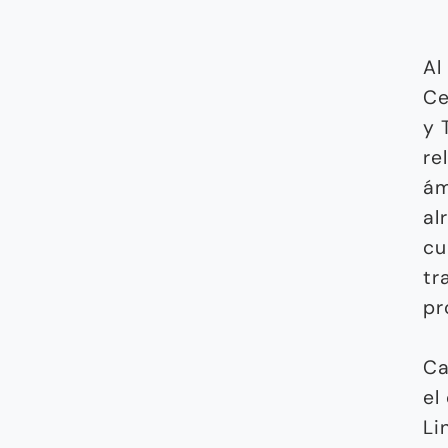
Al
Ce
y 
re
ám
al
cu
tr
pr
Ca
el
Li