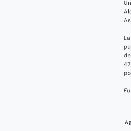
Un
Al
As
La
pa
de
47
po
Fu
Ag