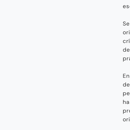
es
Se
or
cr
de
pr
En
de
pe
ha
pr
or