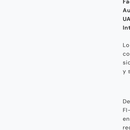
Fa
Au
UA
In
Lo
co
si
y 
De
FI
en
re