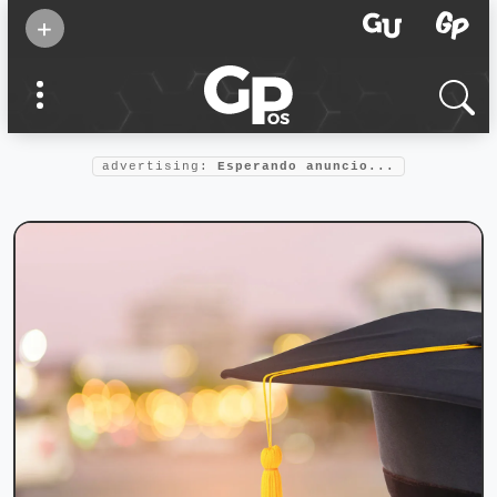
Suscribirse
+
Eventos
Supermamás
2025
Marcas de
confianza
2025
advertising:
Esperando anuncio...
Foro salud
2025