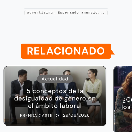
advertising:
Esperando anuncio...
RELACIONADO
Actualidad
5 conceptos de la
desigualdad de género en
¿C
el ámbito laboral
los
29/06/2026
BRENDA CASTILLO