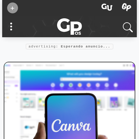
Suscribirse
+
Eventos
Supermamás
2025
Marcas de
confianza
2025
advertising:
Esperando anuncio...
Foro salud
2025