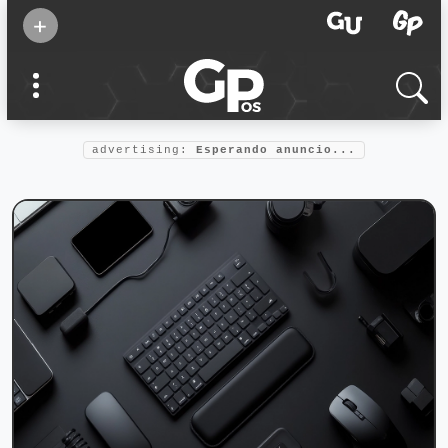
Suscribirse
+
Eventos
Supermamás
2025
Marcas de
confianza
2025
advertising:
Esperando anuncio...
Foro salud
2025