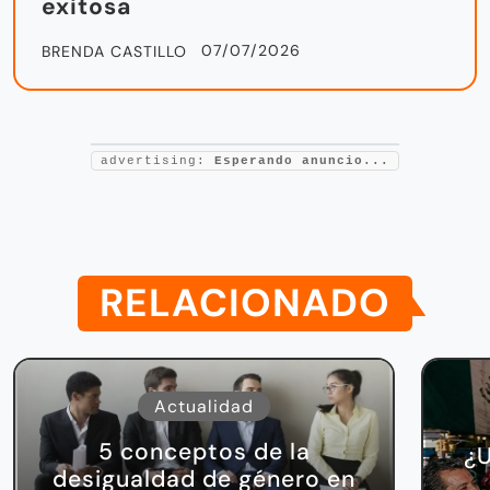
exitosa
07/07/2026
BRENDA CASTILLO
advertising:
Esperando anuncio...
RELACIONADO
Actualidad
5 conceptos de la
¿U
desigualdad de género en