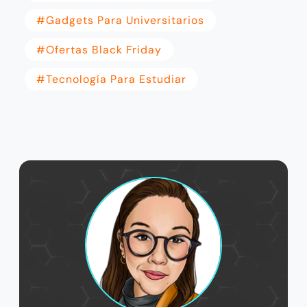
#gadgets Para Universitarios
#ofertas Black Friday
#Tecnología Para Estudiar