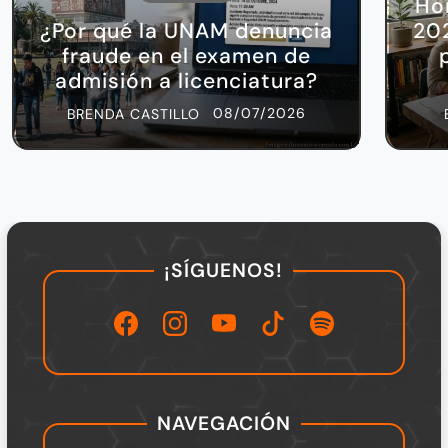
Ho
¿Por qué la UNAM denuncia
202
fraude en el examen de
admisión a licenciatura?
08/07/2026
BRENDA CASTILLO
¡SÍGUENOS!
NAVEGACIÓN