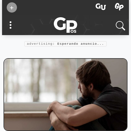
Suscribirse
+
Eventos
Supermamás
2025
Marcas de
confianza
2025
advertising:
Esperando anuncio...
Foro salud
2025