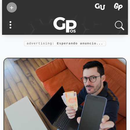
Suscribirse
+
Eventos
Supermamás
2025
Marcas de
confianza
2025
advertising:
Esperando anuncio...
Foro salud
2025