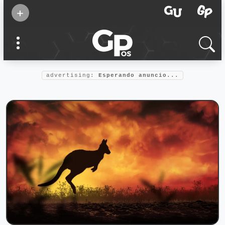
Suscribirse
+
Eventos
Supermamás
2025
Marcas de
confianza
2025
advertising:
Esperando anuncio...
Foro salud
2025