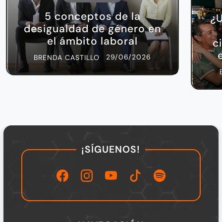
5 conceptos de la
¿U
desigualdad de género en
el ámbito laboral
c
29/06/2026
BRENDA CASTILLO
¡SÍGUENOS!