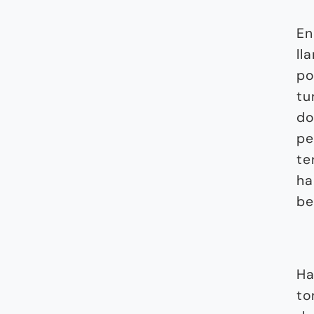
En
ll
po
tu
do
pe
te
ha
be
Ha
to