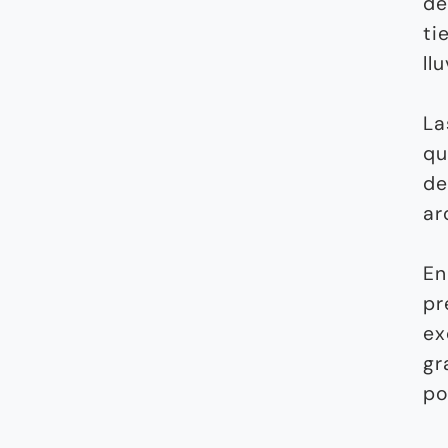
de
ti
llu
La
qu
de
ar
En
pr
ex
gr
po