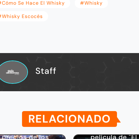
#cómo Se Hace El Whisky
#whisky
#whisky Escocés
Staff
RELACIONADO
Cultura
Cultura
¿Cuáles son los
¿Habrá una
precios de los
película de "El