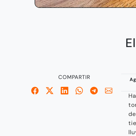
E
COMPARTIR
Ag
Ha
to
de
ti
llu