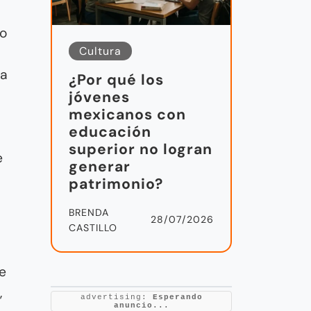
lo
Cultura
la
¿Por qué los
jóvenes
mexicanos con
educación
superior no logran
e
generar
patrimonio?
BRENDA
28/07/2026
CASTILLO
e
,
advertising:
Esperando
anuncio...