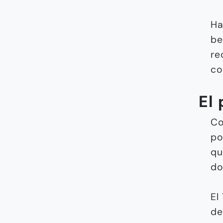
Ha
be
re
co
El
Co
po
qu
do
El
de