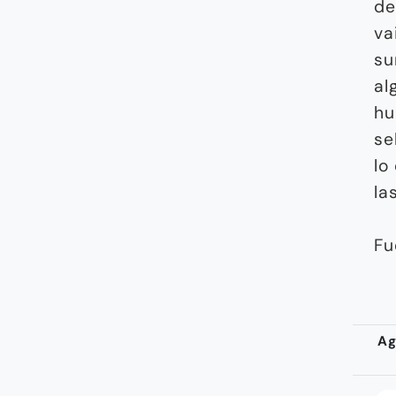
de
va
su
al
hu
se
lo
la
Fu
Ag