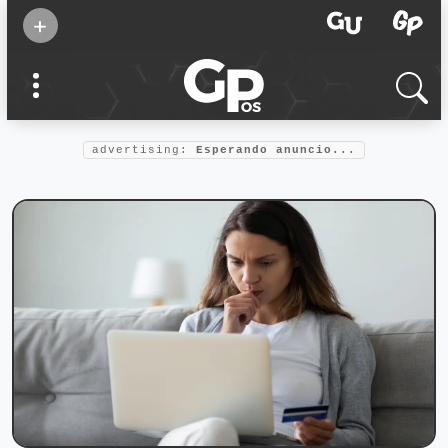
Suscribirse
+
Eventos
Supermamás
2025
Marcas de
confianza
2025
advertising:
Esperando anuncio...
Foro salud
2025