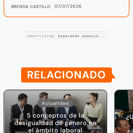
07/07/2026
BRENDA CASTILLO
advertising:
Esperando anuncio...
RELACIONADO
Actualidad
5 conceptos de la
¿U
desigualdad de género en
el ámbito laboral
c