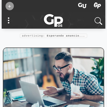
Suscribirse
+
Eventos
Supermamás
2025
Marcas de
confianza
2025
advertising:
Esperando anuncio...
Foro salud
2025