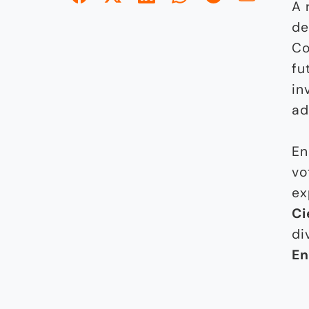
A 
de
Co
fu
in
ad
En
vo
ex
Ci
di
En