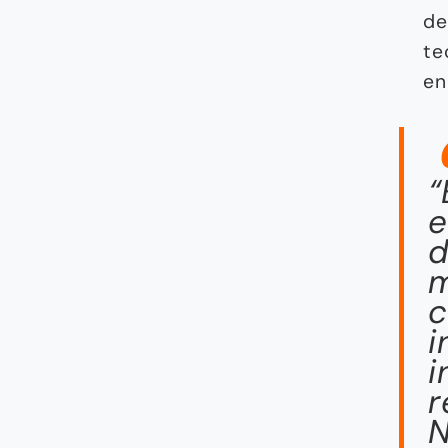
de
te
en
“
e
d
m
c
i
i
r
N