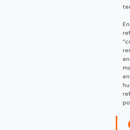
te
En
re
“c
re
en
ma
en
hu
re
po