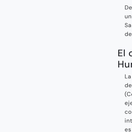
De
un
Sa
de
El 
Hu
La
de
(C
ej
co
in
es