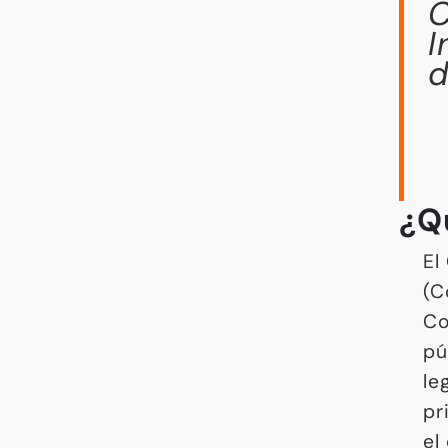
C
I
d
¿Q
El
(C
Co
pú
le
pr
el