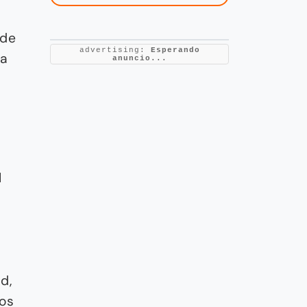
 de
advertising:
Esperando
ía
anuncio...
l
d,
ios