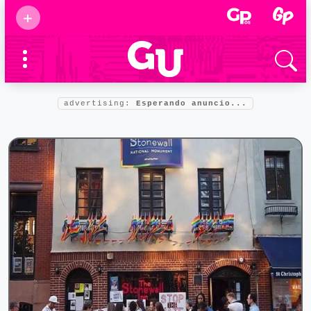
Suscribirse
+
Eventos
Supermamás
2025
Marcas de
confianza
2025
advertising:
Esperando anuncio...
Foro salud
2025