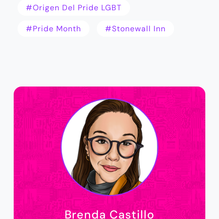
#Origen Del Pride LGBT
#Pride Month
#Stonewall Inn
Brenda Castillo