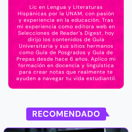
Lic en Lengua y Literaturas
Hispánicas por la UNAM, con pasión
y experiencia en la educación. Tras
mi experiencia como editora web en
Selecciones de Reader's Digest, hoy
dirijo los contenidos de Guía
Universitaria y sus sitios hermanos
como Guía de Posgrados y Guía de
Prepas desde hace 6 años. Aplico mi
formación en docencia y lingüística
para crear notas que realmente te
ayuden a navegar tu vida estudiantil.
RECOMENDADO