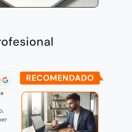
ofesional
RECOMENDADO
n
la
o,
ber