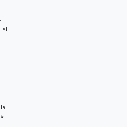
a
r
 el
la
de