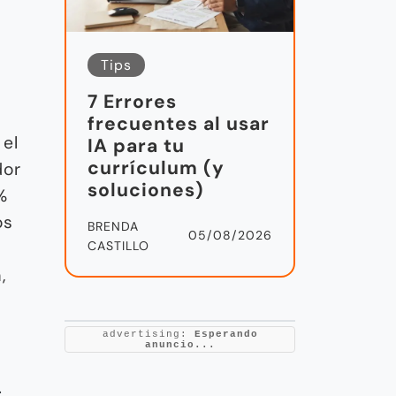
Tips
7 Errores
frecuentes al usar
 el
IA para tu
currículum (y
dor
soluciones)
%
os
BRENDA
05/08/2026
CASTILLO
,
advertising:
Esperando
anuncio...
g