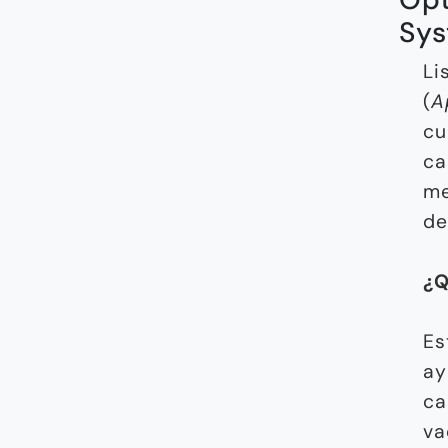
Sys
Li
(
A
cu
ca
me
de
¿Q
Es
ay
ca
va