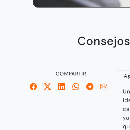
Consejos
COMPARTIR
Ag
Un
id
ca
ya
qu