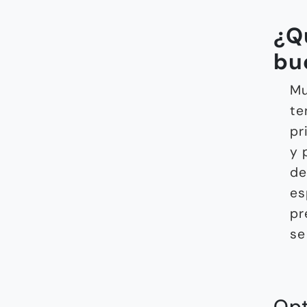
¿Q
bu
Mu
te
pr
y 
de
es
pr
se
Opt