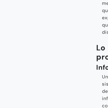
me
qu
ex
qu
di
Lo
pr
Inf
Un
si
de
in
co