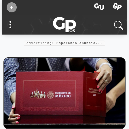
Suscribirse
+
Eventos
Supermamás
2025
Marcas de
confianza
2025
advertising:
Esperando anuncio...
Foro salud
2025