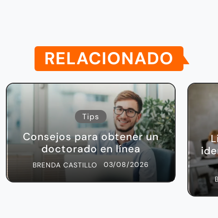
RELACIONADO
Tips
Consejos para obtener un
L
doctorado en línea
ide
03/08/2026
BRENDA CASTILLO