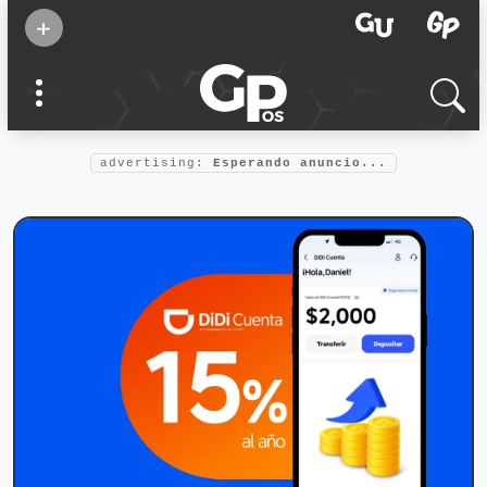
Suscribirse
+
Eventos
Supermamás
2025
Marcas de
confianza
2025
advertising:
Esperando anuncio...
Foro salud
2025