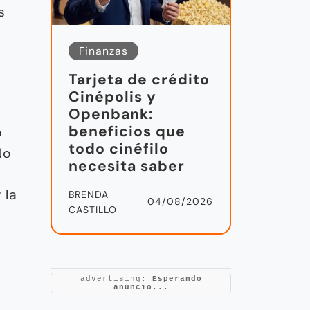
s
Finanzas
Tarjeta de crédito
Cinépolis y
Openbank:
beneficios que
o
todo cinéfilo
No
necesita saber
 la
BRENDA
04/08/2026
CASTILLO
advertising:
Esperando
anuncio...