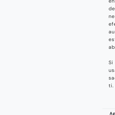
en
de
ne
ef
au
es
ab
Si
us
sa
ti.
Ag