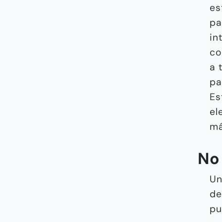
es
pa
in
co
a 
pa
Es
el
má
No
Un
de
pu