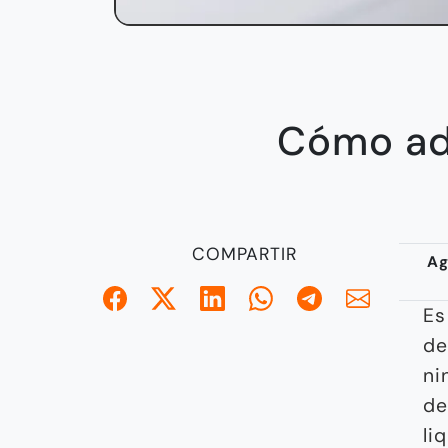
Cómo adm
COMPARTIR
Ag
Es
de
ni
de
li