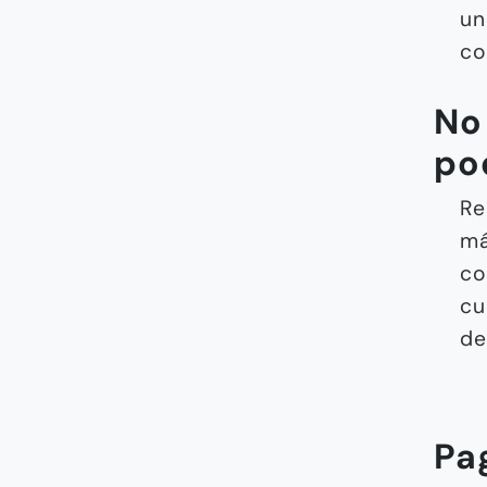
un
co
No
po
Re
má
co
cu
de
Pa