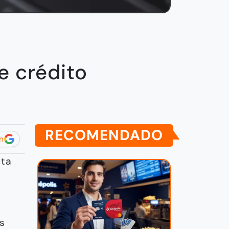
e crédito
RECOMENDADO
n
eta
es