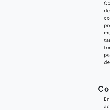
Co
de
co
pr
mu
ta
to
pa
de
Co
En
ac