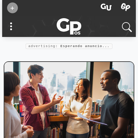
Suscribirse
+
Eventos
Supermamás
2025
Marcas de
confianza
2025
advertising:
Esperando anuncio...
Foro salud
2025