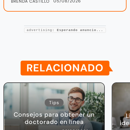
05/08/2026
BRENDA CASTILLO
advertising:
Esperando anuncio...
RELACIONADO
Tips
Consejos para obtener un
L
doctorado en línea
ide