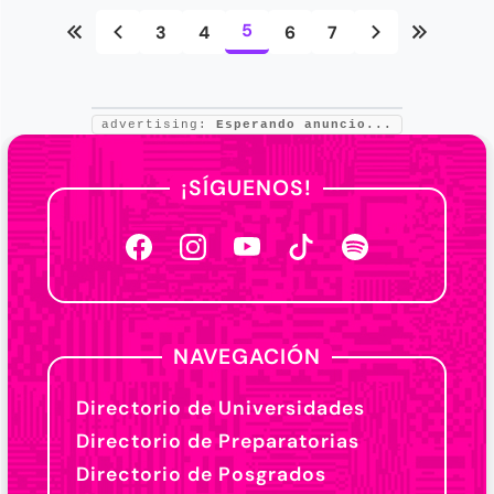
5
3
4
6
7
advertising:
Esperando anuncio...
¡SÍGUENOS!
NAVEGACIÓN
Directorio de Universidades
Directorio de Preparatorias
Directorio de Posgrados