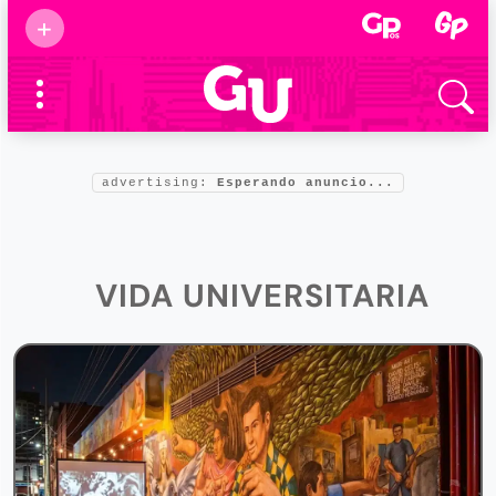
Suscribirse
+
Eventos
Supermamás
2025
Marcas de
confianza
2025
Foro salud
advertising:
Esperando anuncio...
2025
VIDA UNIVERSITARIA