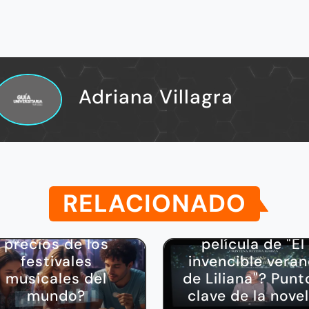
Adriana Villagra
RELACIONADO
Cultura
Cultura
¿Cuáles son los
¿Habrá una
precios de los
película de "El
festivales
invencible vera
musicales del
de Liliana"? Punt
mundo?
clave de la nove