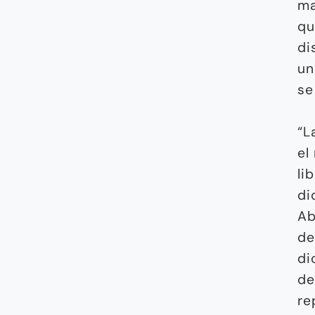
ma
qu
di
un
se
“L
el
li
di
Ab
de
di
de
re