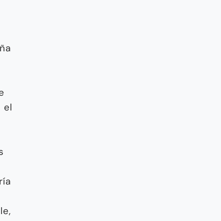
aña
e
 el
s
ría
le,