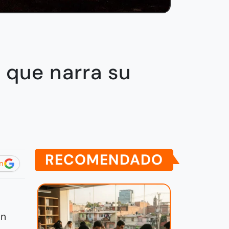
que narra su
RECOMENDADO
n
ón