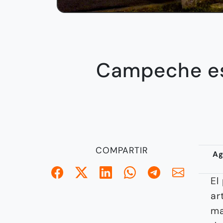
Campeche es
COMPARTIR
Ag
El
ar
ma