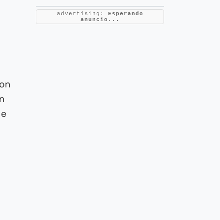
advertising:
Esperando
anuncio...
con
n
ue