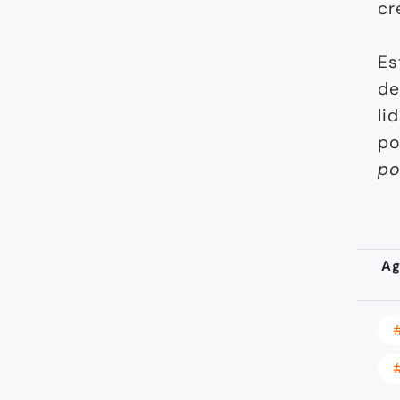
cr
Es
de
li
po
po
Ag