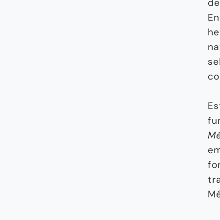
de
En
he
na
se
co
Es
fu
Mé
em
fo
tr
Mé