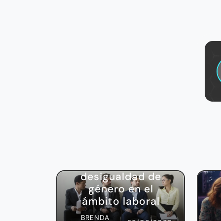
Actualidad
5 conceptos de la
desigualdad de
género en el
ámbito laboral
BRENDA