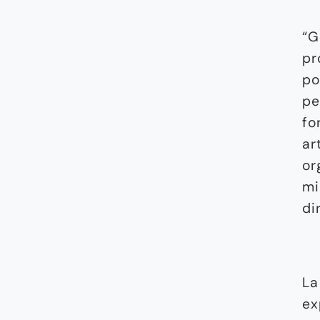
“G
pr
po
pe
fo
ar
or
mi
di
La
ex