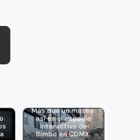
Cultura
Más que un museo:
no
así es el espacio
os
interactivo de
la
Bimbo en CDMX.