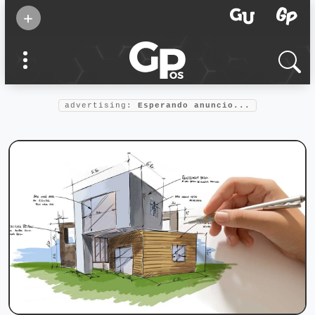
Suscribirse
+
Eventos
Supermamás
2025
Marcas de
confianza
2025
advertising:
Esperando anuncio...
Foro salud
2025