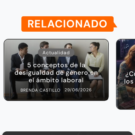
RELACIONADO
Actualidad
5 conceptos de la
desigualdad de género en
¿C
el ámbito laboral
los
29/06/2026
BRENDA CASTILLO