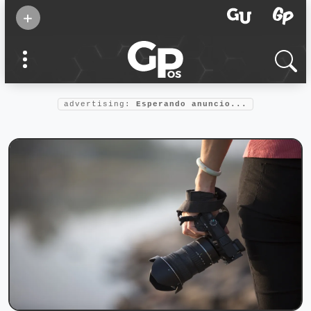
Suscribirse
+
Eventos
Supermamás
2025
Marcas de
confianza
2025
advertising:
Esperando anuncio...
Foro salud
2025