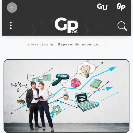
Suscribirse
+
Eventos
Supermamás
2025
Marcas de
confianza
2025
advertising:
Esperando anuncio...
Foro salud
2025