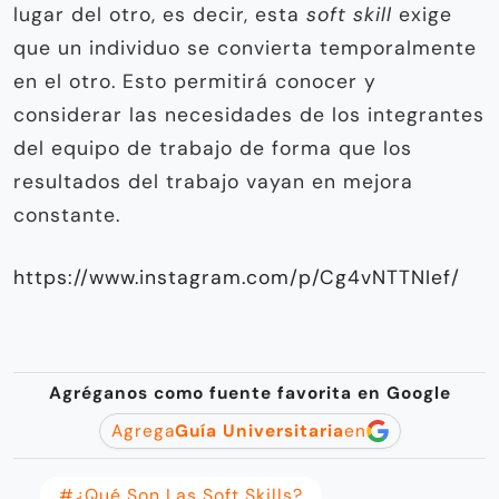
Agrega
Guía Universitaria
en
#¿Qué Son Las Soft Skills?
#el Mejor Candidato
#habilidades Blandas
#soft Skills
#Soft Skills Más Demandadas Del 2022