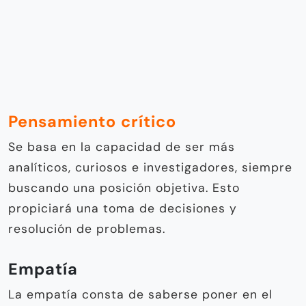
Empatía
La empatía consta de saberse poner en el
lugar del otro, es decir, esta
soft skill
exige
que un individuo se convierta temporalmente
en el otro. Esto permitirá conocer y
considerar las necesidades de los integrantes
del equipo de trabajo de forma que los
resultados del trabajo vayan en mejora
constante.
https://www.instagram.com/p/Cg4vNTTNIef/
Agréganos como fuente favorita en Google