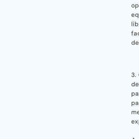
op
eq
li
fa
de
3.
de
pa
pa
me
ex