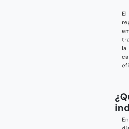
El
re
em
tr
la
ca
ef
¿Q
in
En
di