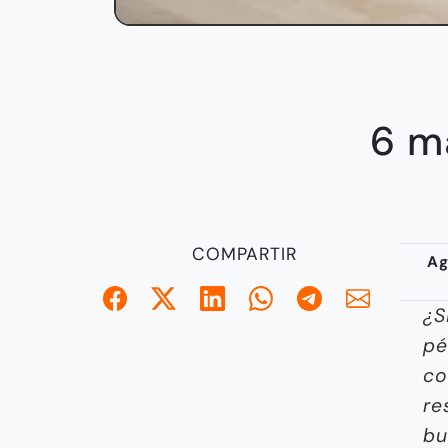
6 m
COMPARTIR
Ag
¿S
pé
co
re
bu