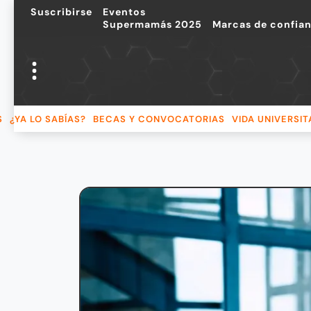
Suscribirse
Eventos
Supermamás 2025
Marcas de confia
S
¿YA LO SABÍAS?
BECAS Y CONVOCATORIAS
VIDA UNIVERSIT