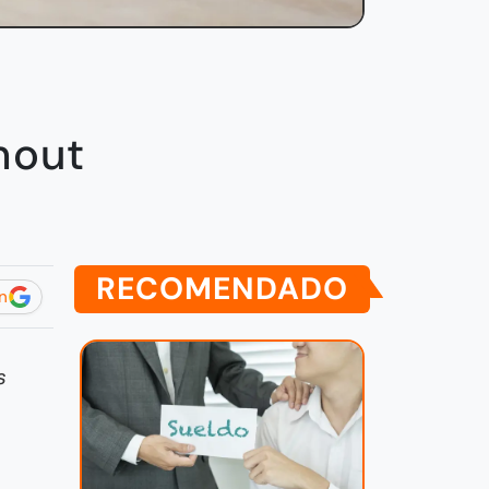
nout
RECOMENDADO
n
s