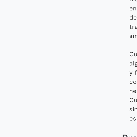
en
de
tr
si
Cu
al
y 
co
ne
Cu
sí
es