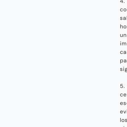
4.
co
sa
ho
un
im
ca
pa
si
5.
ce
es
ev
lo