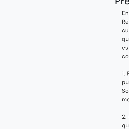
Pre
En
Re
cu
qu
es
co
1.
pu
So
me
2.
qu