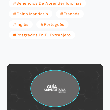
#Beneficios De Aprender Idiomas
#Chino Mandarín
#Francés
#Inglés
#Portugués
#Posgrados En El Extranjero