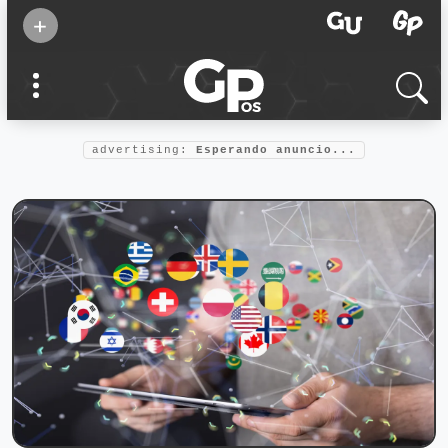
Suscribirse
+
Eventos
Supermamás
2025
Marcas de
confianza
2025
advertising:
Esperando anuncio...
Foro salud
2025