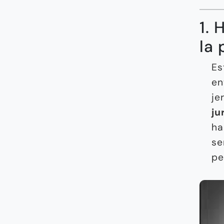
1. 
la 
Es
en
je
ju
ha
se
pe