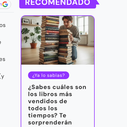
RECOMENDADO
n
los
e
es
¿Ya lo sabías?
(y
¿Sabes cuáles son
los libros más
vendidos de
todos los
tiempos? Te
sorprenderán