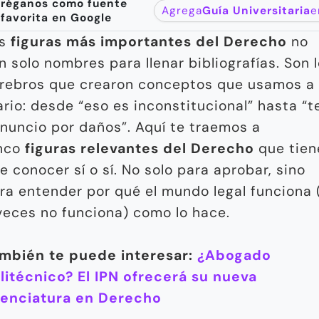
réganos como fuente
Agrega
Guía Universitaria
e
favorita en Google
as
figuras más importantes del Derecho
no
n solo nombres para llenar bibliografías. Son 
rebros que crearon conceptos que usamos a
ario: desde “eso es inconstitucional” hasta “t
nuncio por daños”. Aquí te traemos a
nco
figuras relevantes del Derecho
que tien
e conocer sí o sí. No solo para aprobar, sino
ra entender por qué el mundo legal funciona 
veces no funciona) como lo hace.
mbién te puede interesar:
¿Abogado
litécnico? El IPN ofrecerá su nueva
cenciatura en Derecho