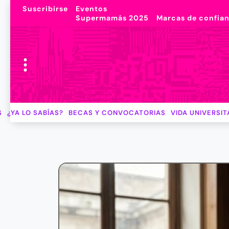
Suscribirse
Eventos
Supermamás 2025
Marcas de confia
S
¿YA LO SABÍAS?
BECAS Y CONVOCATORIAS
VIDA UNIVERSIT