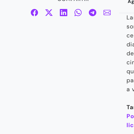
Ag
L
so
ce
di
de
ci
qu
pa
a 
Ta
Po
li