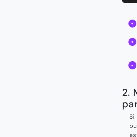
2.
pa
Si
pu
es