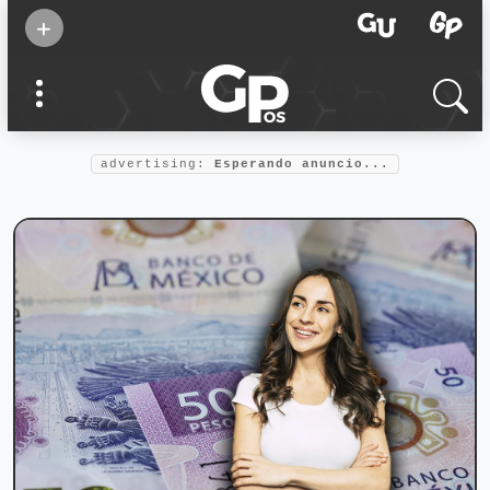
Suscribirse
+
Eventos
Supermamás
2025
Marcas de
confianza
2025
advertising:
Esperando anuncio...
Foro salud
2025