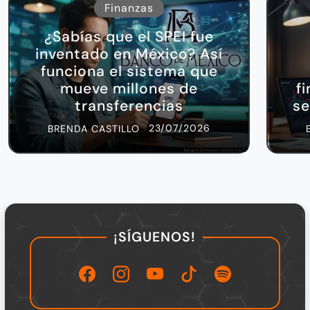
Finanzas
¿Sabías que el SPEI fue
inventado en México? Así
funciona el sistema que
mueve millones de
f
transferencias
se
23/07/2026
BRENDA CASTILLO
¡SÍGUENOS!