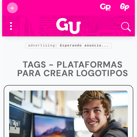
Suscribirse
+
Eventos
Supermamás
2025
Marcas de
confianza
2025
advertising:
Esperando anuncio...
Foro salud
2025
TAGS - PLATAFORMAS
PARA CREAR LOGOTIPOS