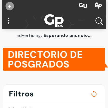
Suscribirse
+
Eventos
Supermamás
2025
Marcas de
confianza
2025
advertising:
Esperando anuncio...
Foro salud
2025
DIRECTORIO DE
POSGRADOS
Filtros